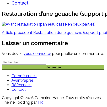
Contact
Restauration d’une gouache (support 
Lire
Article précédent
Restauration d’une gouache (support papie
la
Laisser un commentaire
suite
Vous devez
vous connecter
pour publier un commentaire.
Rechercher :
Compétences
Avant/après
Références
Contact
Copyright © 2026 Catherine Hance. Tous droits réservés.
Thème Fooding par
FRT